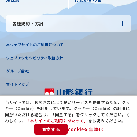
各種規約・方針
本ウェブサイトのご利用について
ウェブアクセシビリティ取組方針
グループ会社
サイトマップ
当サイトでは、お客さまにより良いサービスを提供するため、クッ
登録金融機関：東北財務局長（登金）第12号
キー（Cookie）を利用しています。クッキー（Cookie）の利用に
加入協会：日本証券業協会
同意いただける場合は、「同意する」をクリックしてください。く
わしくは、
「本サイトのご利用にあたって」
をお読みください。
同意する
cookieを無効化
©
Copyright
The Yamagata Bank, Ltd. All rights reserved.