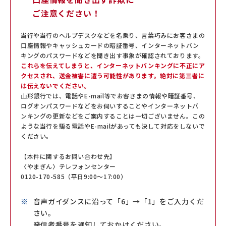
ご注意ください！
当行や当行のヘルプデスクなどを名乗り、言葉巧みにお客さまの
口座情報やキャッシュカードの暗証番号、インターネットバン
キングのパスワードなどを聞き出す事象が確認されております。
これらを伝えてしまうと、インターネットバンキングに不正にア
クセスされ、送金被害に遭う可能性があります。絶対に第三者に
は伝えないでください。
山形銀行では、電話やE-mail等でお客さまの情報や暗証番号、
ログオンパスワードなどをお伺いすることやインターネットバ
ンキングの更新などをご案内することは一切ございません。この
ような当行を騙る電話やE-mailがあっても決して対応をしないで
ください。
【本件に関するお問い合わせ先】
〈やまぎん〉テレフォンセンター
0120-170-585（平日9:00～17:00）
音声ガイダンスに沿って「6」→「1」をご入力くだ
さい。
発信者番号を通知しておかけください。