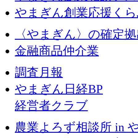
やまぎん創業応援くら
〈やまぎん〉
の確定拠
金融商品仲介業
調査月報
やまぎん日経BP
経営者クラブ
農業よろず相談所 in 