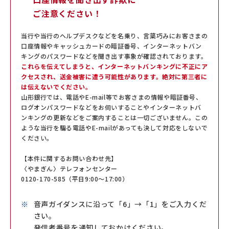
ご注意ください！
当行や当行のヘルプデスクなどを名乗り、言葉巧みにお客さまの
口座情報やキャッシュカードの暗証番号、インターネットバン
キングのパスワードなどを聞き出す事象が確認されております。
これらを伝えてしまうと、インターネットバンキングに不正にア
クセスされ、送金被害に遭う可能性があります。絶対に第三者に
は伝えないでください。
山形銀行では、電話やE-mail等でお客さまの情報や暗証番号、
ログオンパスワードなどをお伺いすることやインターネットバ
ンキングの更新などをご案内することは一切ございません。この
ような当行を騙る電話やE-mailがあっても決して対応をしないで
ください。
【本件に関するお問い合わせ先】
〈やまぎん〉テレフォンセンター
0120-170-585（平日9:00～17:00）
音声ガイダンスに沿って「6」→「1」をご入力くだ
さい。
発信者番号を通知しておかけください。