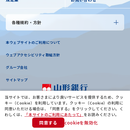
各種規約・方針
本ウェブサイトのご利用について
ウェブアクセシビリティ取組方針
グループ会社
サイトマップ
当サイトでは、お客さまにより良いサービスを提供するため、クッ
登録金融機関：東北財務局長（登金）第12号
キー（Cookie）を利用しています。クッキー（Cookie）の利用に
加入協会：日本証券業協会
同意いただける場合は、「同意する」をクリックしてください。く
わしくは、
「本サイトのご利用にあたって」
をお読みください。
同意する
cookieを無効化
©
Copyright
The Yamagata Bank, Ltd. All rights reserved.