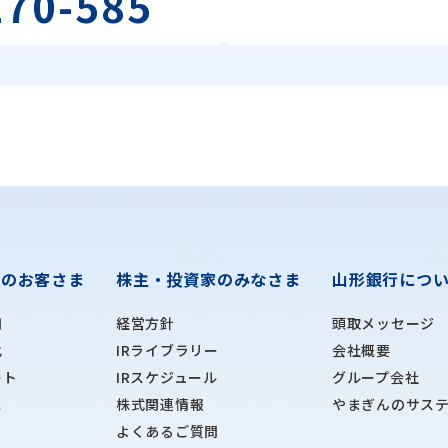
170-585
主の
お客さま
株主・投資家の
みなさま
山形銀行につ
用
経営方針
頭取メッセージ
化
IRライブラリー
会社概要
ート
IRスケジュール
グループ会社
ス
株式関連情報
やまぎんのサス
よくあるご質問