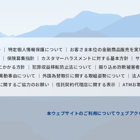
ー
特定個人情報保護について
お客さま本位の金融商品販売を実
針
保険募集指針
カスタマーハラスメントに対する基本方針
にかかる方針
犯罪収益移転防止法について
振り込め詐欺被害
異動事由について
外国為替取引に関する取組姿勢について
法
に関するご協力のお願い
信託契約代理店に関する表示
ATMお
本ウェブサイトのご利用について
ウェブアク