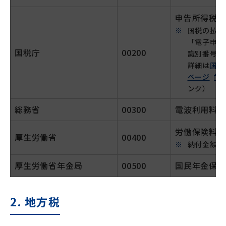
申告所得税、
国税の払込
「電子申告
国税庁
00200
識別番号等
詳細は
国税
ページ
ンク）
総務省
00300
電波利用料
労働保険料
厚生労働省
00400
納付金額を
厚生労働省年金局
00500
国民年金保険
2. 地方税