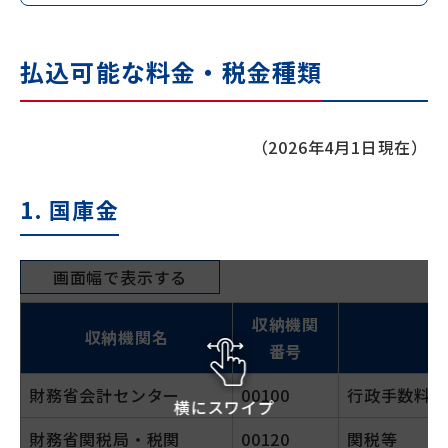
払込可能な料金・税金種類
（2026年4月1日現在）
1. 国庫金
画面幅で表示する
収納機関
収納機関名
番号
財務省会計センター
00100
行政手数料、
横にスワイプ
財務省関税局・税関
00120
関税等