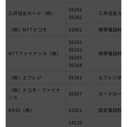
58201
三井住友カード（株）
三井住友カー
58202
（株）NTTドコモ
52001
携帯電話料金
56101
56102
NTTファイナンス（株）
携帯電話料金
56103
56104
（株）エフレジ
58261
エフレジが収
（株）ドコモ・ファイナ
56037
カードローン
ンス
KDDI（株）
52012
固定電話料金
54120