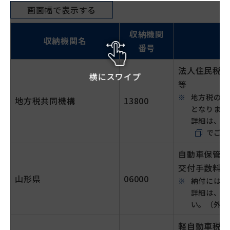
画面幅で表示する
収納機関
収納機関名
番号
法人住民税、
横にスワイプ
等
地方税の納
地方税共同機構
13800
となります
詳細は、
e
でご確
自動車保管場
交付手数料
山形県
06000
納付には事
詳細は、
山
い。（外部
軽自動車税（