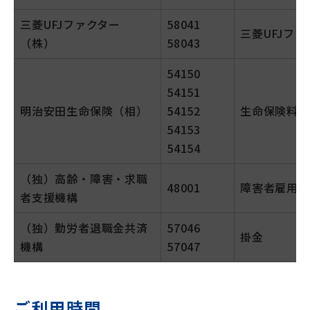
三菱UFJファクター
58041
三菱UFJフ
（株）
58043
54150
54151
明治安田生命保険（相）
54152
生命保険料
54153
54154
（独）高齢・障害・求職
48001
障害者雇用納
者支援機構
（独）勤労者退職金共済
57046
掛金
機構
57047
ご利用時間