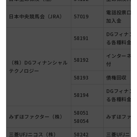
電話投票口座
日本中央競馬会（JRA）
57019
加入金
DGフィナン
58191
る各種料金
インターネッ
58192
（株）DGフィナンシャル
付
テクノロジー
58193
債権回収
DGフィナン
58194
る各種料金
58051
みずほファクター（株）
みずほファク
58054
三菱UFJニコス（株）
58242
三菱UFJニ