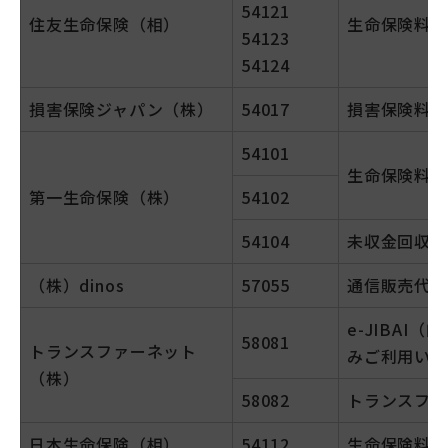
54121
住友生命保険（相）
生命保険料
54123
54124
損害保険ジャパン（株）
54017
損害保険料
54101
生命保険料
第一生命保険（株）
54102
54104
未収金回収等
（株）dinos
57055
通信販売代金
e-JIBA
58081
トランスファーネット
みご利用いた
（株）
58082
トランスファ
日本生命保険（相）
54112
生命保険料