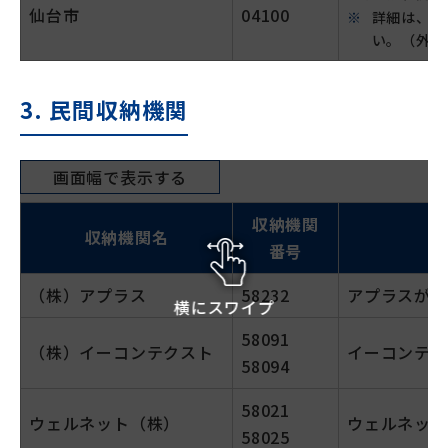
仙台市
04100
詳細は、
仙
い。（外部
3. 民間収納機関
画面幅で表示する
収納機関
収納機関名
番号
（株）アプラス
58232
アプラスが収
横にスワイプ
58091
（株）イーコンテクスト
イーコンテク
58094
58021
ウェルネット（株）
ウェルネット
58025