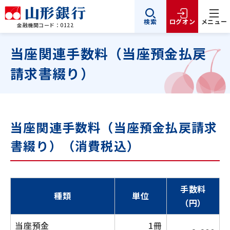
検索
ログオン
メニュー
金融機関コード：0122
当座関連手数料（当座預金払戻
請求書綴り）
当座関連手数料（当座預金払戻請求
書綴り）（消費税込）
手数料
種類
単位
（円）
当座預金
1冊