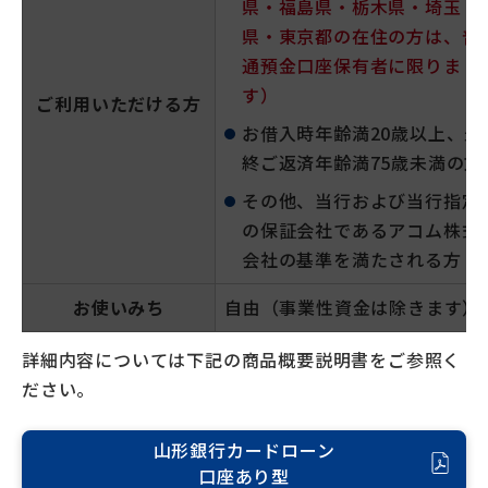
県・福島県・栃木県・埼玉
県・東京都の在住の方は、普
通預金口座保有者に限りま
す）
ご利用いただける方
お借入時年齢満20歳以上、最
終ご返済年齢満75歳未満の方
その他、当行および当行指定
の保証会社であるアコム株式
会社の基準を満たされる方
お使いみち
自由（事業性資金は除きます）
詳細内容については下記の商品概要説明書をご参照く
ださい。
山形銀行カードローン
口座あり型