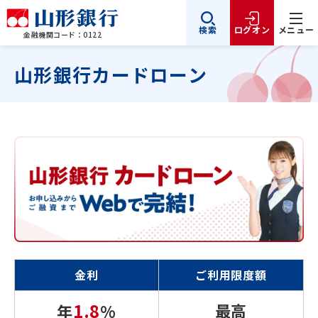
検索
ログオン
メニュー
金融機関コード：0122
山形銀行カードローン
金利
ご利用限度額
1.8
最高
年
%