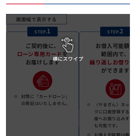
画面幅で表示する
1
2
STEP.
STEP.
ご契約後に、
お借入可能額の
ローン専用カード
を
範囲内で、
横にスワイプ
お届けします
繰り返しお借り入
ができます
封筒に「カードローン」
の表記はいたしません。
〈やまぎん〉ネット
クに口座登録すると
座へお振り込みする
も可能です。
お借入可能額は審査