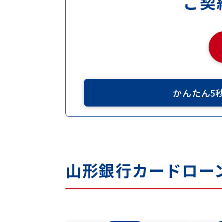
ご契
かんたん5
山形銀行
カードロー