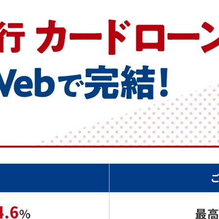
4.6
%
最