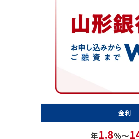
金利
1.8
1
年
%
～