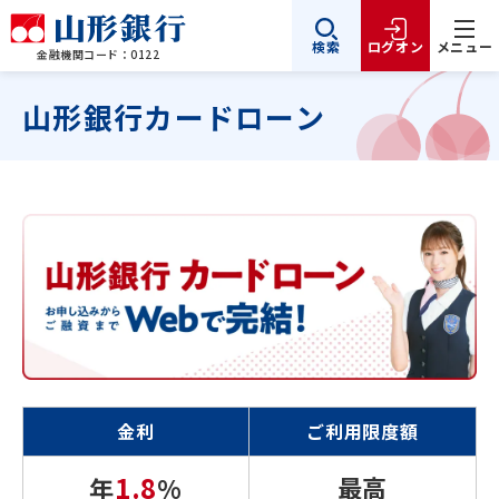
検索
ログオン
メニュー
金融機関コード：0122
山形銀行カードローン
金利
ご利用限度額
1.8
最高
年
%