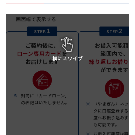
画面幅で表示する
1
2
STEP.
STEP.
ご契約後に、
お借入可能額の
ローン専用カード
を
範囲内で、
横にスワイプ
お届けします
繰り返しお借り入
ができます
封筒に「カードローン」
の表記はいたしません。
〈やまぎん〉ネット
クに口座登録すると
座へお振り込みする
も可能です。
お借入可能額は審査