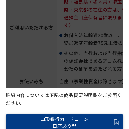
県・福島県・栃木県・埼玉
県・東京都の在住の方は、普
通預金口座保有者に限りま
す）
ご利用いただける方
お借入時年齢満20歳以上、最
終ご返済年齢満75歳未満の方
その他、当行および当行指定
の保証会社であるアコム株式
会社の基準を満たされる方
お使いみち
自由（事業性資金は除きます）
詳細内容については下記の商品概要説明書をご参照く
ださい。
山形銀行カードローン
口座あり型