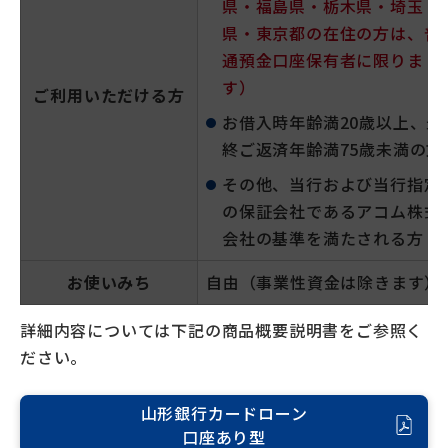
県・福島県・栃木県・埼玉
県・東京都の在住の方は、普
通預金口座保有者に限りま
す）
ご利用いただける方
お借入時年齢満20歳以上、最
終ご返済年齢満75歳未満の方
その他、当行および当行指定
の保証会社であるアコム株式
会社の基準を満たされる方
お使いみち
自由（事業性資金は除きます）
詳細内容については下記の商品概要説明書をご参照く
ださい。
山形銀行カードローン
口座あり型