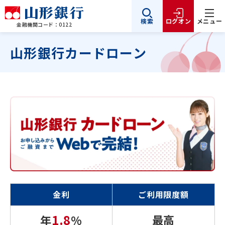
検索
ログオン
メニュー
金融機関コード：0122
山形銀行カードローン
金利
ご利用限度額
1.8
最高
年
%