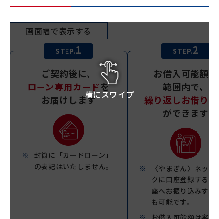
画面幅で表示する
1
2
STEP.
STEP.
ご契約後に、
お借入可能額の
ローン専用カード
を
範囲内で、
横にスワイプ
お届けします
繰り返しお借り入
ができます
封筒に「カードローン」
の表記はいたしません。
〈やまぎん〉ネット
クに口座登録すると
座へお振り込みする
も可能です。
お借入可能額は審査