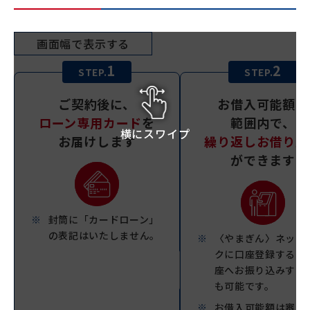
画面幅で表示する
1
2
STEP.
STEP.
ご契約後に、
お借入可能額の
ローン専用カード
を
範囲内で、
横にスワイプ
お届けします
繰り返しお借り入
ができます
封筒に「カードローン」
の表記はいたしません。
〈やまぎん〉ネット
クに口座登録すると
座へお振り込みする
も可能です。
お借入可能額は審査