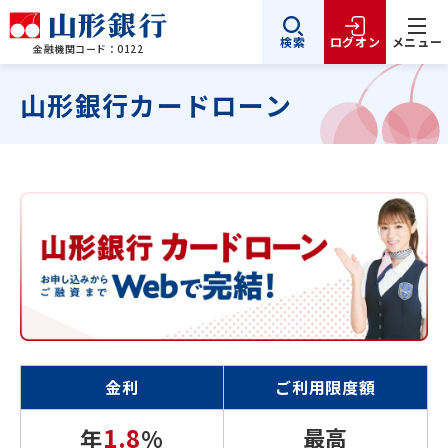
検索
ログオン
メニュー
金融機関コード：0122
山形銀行カードローン
金利
ご利用限度額
1.8
最高
年
%