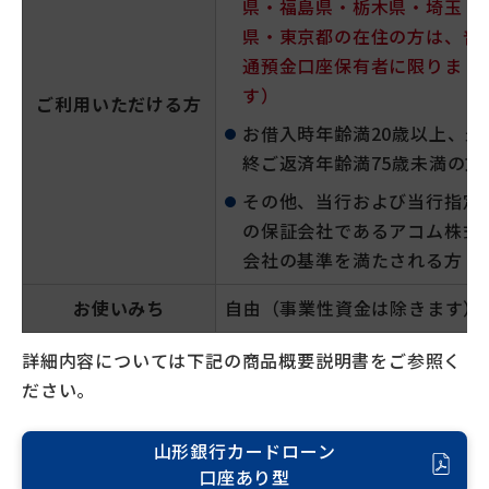
県・福島県・栃木県・埼玉
県・東京都の在住の方は、普
通預金口座保有者に限りま
す）
ご利用いただける方
お借入時年齢満20歳以上、最
終ご返済年齢満75歳未満の方
その他、当行および当行指定
の保証会社であるアコム株式
会社の基準を満たされる方
お使いみち
自由（事業性資金は除きます）
詳細内容については下記の商品概要説明書をご参照く
ださい。
山形銀行カードローン
口座あり型